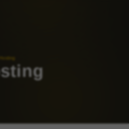
Hosting
sting