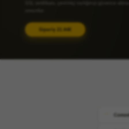
SSL sertifikası, çevrimiçi varlığınızı güvence altı
unsurdur.
Sipariş 21.64€
Comodo