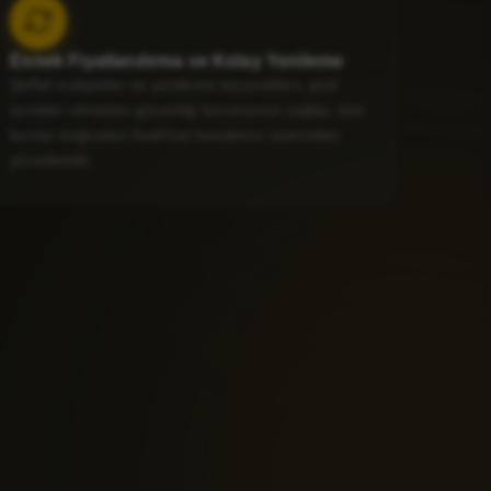
Esnek Fiyatlandırma ve Kolay Yenileme
Şeffaf maliyetler ve yenileme seçenekleri, gizli
ücretler olmadan güvenliği korumanızı sağlar, tüm
bunlar doğrudan AvaHost hesabınız üzerinden
yönetilebilir.