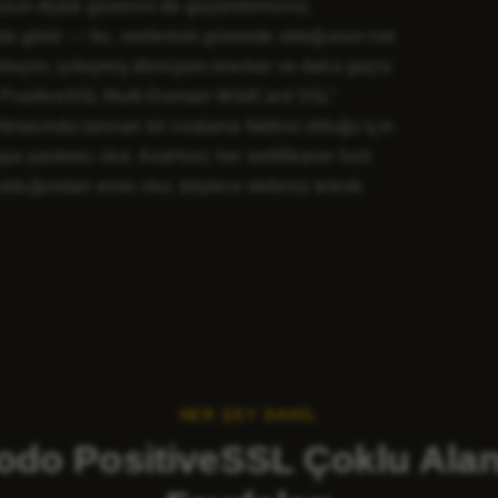
n dijital güvenini de güçlendirirsiniz.
ında görür — bu, verilerinin güvende olduğunun net
kileşim, iyileşmiş dönüşüm oranları ve daha güçlü
odo PositiveSSL Multi-Domain WildCard SSL"
itmasında tanınan bir sıralama faktörü olduğu için
 yardımcı olur. AvaHost, her sertifikanın hızlı
rulduğundan emin olur, böylece ekibiniz teknik
HER ŞEY DAHIL
do PositiveSSL Çoklu Alan A