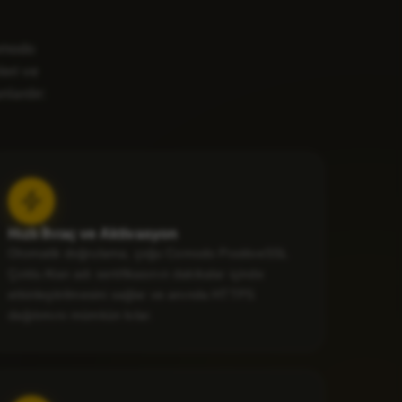
Comodo
leri ve
nlardır:
Hızlı İhraç ve Aktivasyon
Otomatik doğrulama, çoğu Comodo PositiveSSL
Çoklu Alan adı sertifikasının dakikalar içinde
etkinleştirilmesini sağlar ve anında HTTPS
dağıtımını mümkün kılar.