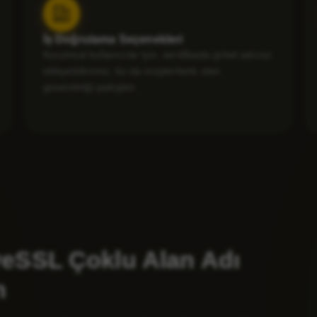
İş Doğrulama Seçenekleri
Kurumsal kullanıcılar için, sertifikada şirket adınızı
ekleyebilirsiniz, bu da müşterilerle olan
güvenilirliği pekiştirir.
eSSL Çoklu Alan Adı
n