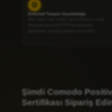
Evrensel Tarayıcı Uyumluluğu
Web siteniz, tüm modern tarayıcılarda ve mobil
cihazlarda güvenli HTTPS kilit simgesini
gösterecek, ziyaretçi güvenini artıracaktır.
Şimdi Comodo Positiv
Sertifikası Sipariş Edi