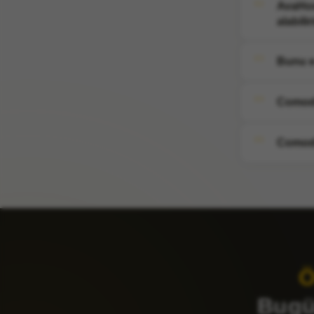
AvaHos
alabili
Bunu e-
Comodo
Comodo
Ö
Bugün