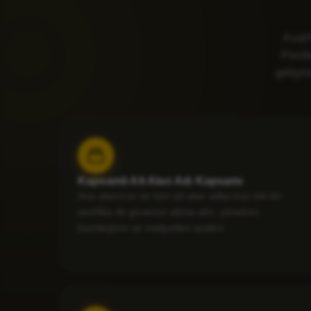
AvaHo
Positi
gelişmi
Kapsamlı Alt Alan Adı Kapsamı
Ana alanınızı ve tüm alt alan adlarınızı tek bir
sertifika ile güvence altına alın, yönetimi
basitleştirin ve maliyetleri azaltın.