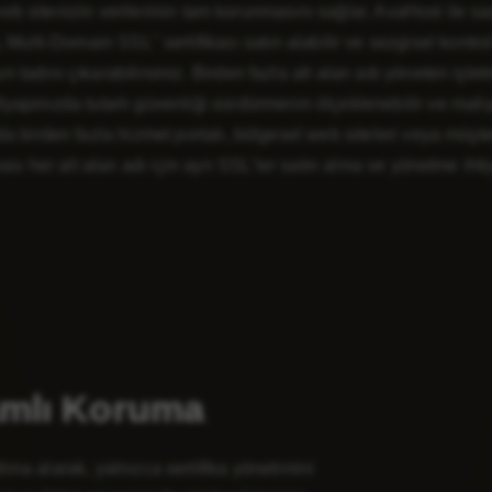
 web sitenizin verilerinin tam korunmasını sağlar. AvaHost ile sa
lti-Domain SSL" sertifikası satın alabilir ve sezgisel kontrol
 tadını çıkarabilirsiniz. Birden fazla alt alan adı yöneten işlet
altyapınızda tutarlı güvenliği sürdürmenin ölçeklenebilir ve maliy
da birden fazla hizmet portalı, bölgesel web siteleri veya müşter
sı her alt alan adı için ayrı SSL'ler satın alma ve yönetme ihtiy
samlı Koruma
ltına alarak, yalnızca sertifika yönetimini