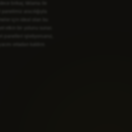
dece birkaç tıklama ile
 panelimiz aracılığıyla
meler için ideal olan bu
et etkin bir yolunu sunar.
i panelleri işletiyorsanız,
acını ortadan kaldırır.