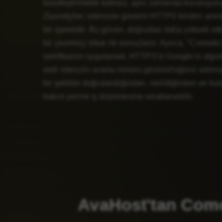
basitleştirmekle kalmaz, aynı zamanda kuruluşunuzu
Ziyaretçiler, sitenizde güvenli HTTPS kilidini an
bir işaretidir. Bu güven, doğrudan daha yüksek et
bir çevrimiçi itibar ile sonuçlanır. Ayrıca, "Com
sertifikasını uygulamak, HTTPS'in Google'ın algor
web sitenizin arama motoru görünürlüğünü artırmaya
bir şekilde doğrulandığından, verildiğinden ve ku
bakım yerine iş büyümesine odaklanabilir.
AvaHost'tan Como