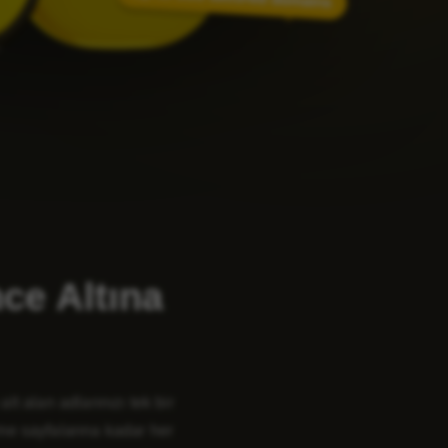
ce Altına
t alan adlarınızı tek bir
me sayfalarına kadar her