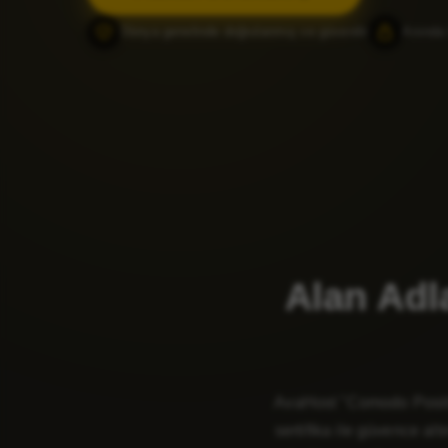
Dünya genelinde doğrulanmış ve güvenilir
Anında
Alan Adl
AvaHost "Comodo Positive
sertifika ile güvence a