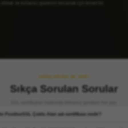
na almak ve kullanıcı güvenini korumak için temel bir
SORULARINIZ MI VAR?
Sıkça Sorulan Sorular
SSL sertifikaları hakkında bilmeniz gereken her şey.
 PositiveSSL Çoklu Alan adı sertifikası nedir?