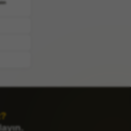
tın
z?
layın.