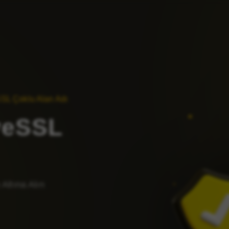
SL Çoklu Alan Adı
veSSL
Altına Alın