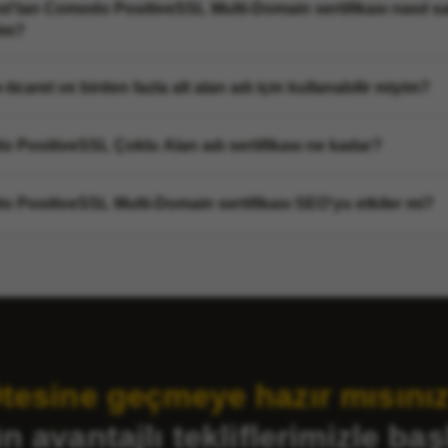
t'tan Comodo PositiveSSL Multi-Domain sertifikası nasıl sa
rim?
ticaret ve birden fazla alt alan adı için kullanabilir miyim?
 PositiveSSL Çoklu Alan adı sertifikası ne kadar?
 PositiveSSL Multi-Domain sertifikası SEO'yu etkiler mi?
tesine geçmeye hazır mısını
 avantajlı tekliflerimizle baş