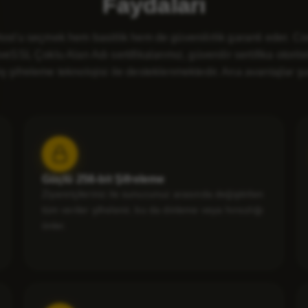
Faydaları
st'u seçmek hem basitlik hem de güvenilirlik garanti eder. 
veSSL Çoklu Alan Adı sertifikalarımız, güvenilir sertifika otorite
ş şifreleme teknolojisi ile desteklenmektedir. Ana avantajlar şu
Güçlü 256-bit Şifreleme
Ziyaretçileriniz ile sunucunuz arasında değiştirilen
tüm veriler şifrelenir, bu da dinleme veya hırsızlığı
önler.