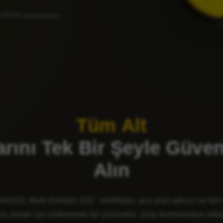
 HTTPS aktivasyonu
Tüm Alt
arını Tek Bir Şeyle Güven
Alın
SSL Multi-Domain SSL" sertifikası, ana alan adınızı ve tüm al
ltına almak için mükemmel bir çözümdür. Giriş formlarından öde