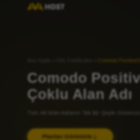
Ana Sayfa
»
SSL Certificates
»
Comodo PositiveS
Comodo Positi
Çoklu Alan Adı
Tüm Alt Alan Adlarını Tek Bir Şeyle Güvence 
Planları Görüntüle