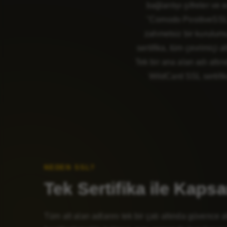
bağlantıyı şifreler ve
"Comodo PositiveSSL Mu
zahmetsiz bir kurulumun
sertifika, tüm çevrimiçi 
Tek bir ana alan adı altın
WildCard SSL sertifika
NEDEN SSL?
Tek Sertifika ile Kap
Tüm alt alan adlarını tek bir çatı altında güvence a