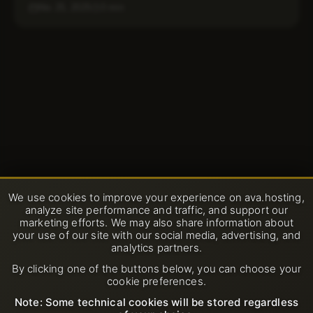
Nis 25, 2025
3 min
We use cookies to improve your experience on ava.hosting,
analyze site performance and traffic, and support our
marketing efforts. We may also share information about
your use of our site with our social media, advertising, and
analytics partners.
By clicking one of the buttons below, you can choose your
cookie preferences.
Note: Some technical cookies will be stored regardless