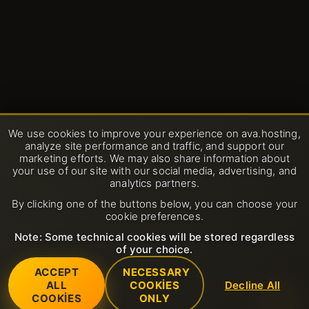
We use cookies to improve your experience on ava.hosting,
analyze site performance and traffic, and support our
marketing efforts. We may also share information about
your use of our site with our social media, advertising, and
analytics partners.
By clicking one of the buttons below, you can choose your
cookie preferences.
Note: Some technical cookies will be stored regardless
of your choice.
ACCEPT
NECESSARY
ALL
COOKIES
Decline All
COOKIES
ONLY