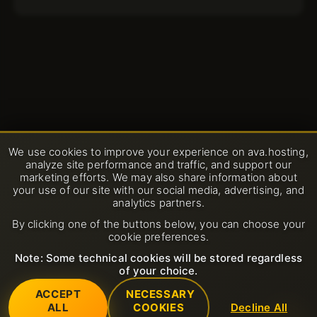
We use cookies to improve your experience on ava.hosting,
analyze site performance and traffic, and support our
marketing efforts. We may also share information about
your use of our site with our social media, advertising, and
analytics partners.
By clicking one of the buttons below, you can choose your
cookie preferences.
Note: Some technical cookies will be stored regardless
of your choice.
ACCEPT
NECESSARY
ALL
COOKIES
Decline All